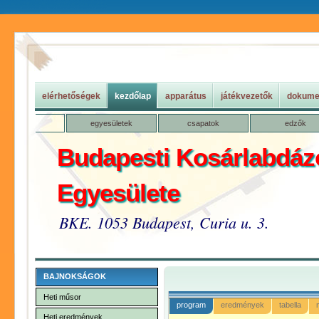
elérhetőségek
kezdőlap
apparátus
játékvezetők
dokume
egyesületek
csapatok
edzők
Budapesti Kosárlabdáz
Egyesülete
BKE. 1053 Budapest, Curia u. 3.
BAJNOKSÁGOK
Heti műsor
program
eredmények
tabella
Heti eredmények