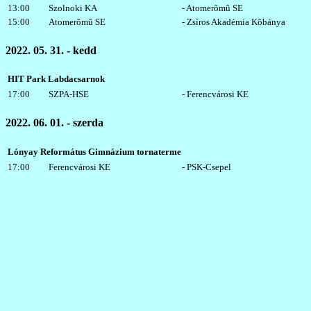
13:00
Szolnoki KA
- Atomerõmû SE
15:00
Atomerõmû SE
- Zsíros Akadémia Kõbánya
2022. 05. 31. - kedd
HIT Park Labdacsarnok
17:00
SZPA-HSE
- Ferencvárosi KE
2022. 06. 01. - szerda
Lónyay Református Gimnázium tornaterme
17:00
Ferencvárosi KE
- PSK-Csepel