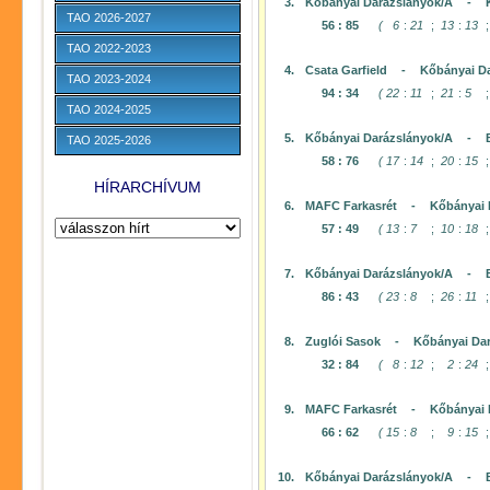
3.
Kőbányai Darázslányok/A
-
TAO 2026-2027
56
:
85
(
6
:
21
;
13
:
13
;
TAO 2022-2023
4.
Csata Garfield
-
Kőbányai D
TAO 2023-2024
94
:
34
(
22
:
11
;
21
:
5
;
TAO 2024-2025
5.
Kőbányai Darázslányok/A
-
TAO 2025-2026
58
:
76
(
17
:
14
;
20
:
15
;
HÍRARCHÍVUM
6.
MAFC Farkasrét
-
Kőbányai 
57
:
49
(
13
:
7
;
10
:
18
;
7.
Kőbányai Darázslányok/A
-
86
:
43
(
23
:
8
;
26
:
11
;
8.
Zuglói Sasok
-
Kőbányai Da
32
:
84
(
8
:
12
;
2
:
24
;
9.
MAFC Farkasrét
-
Kőbányai 
66
:
62
(
15
:
8
;
9
:
15
;
10.
Kőbányai Darázslányok/A
-