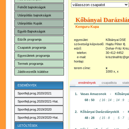
Felnőtt bajnokságok
Utánpótlás bajnokságok
Kőbányai Darázslá
Utánpótlás Kupák
Kenguru Kupa
Egyéb Bajnokságok
Edzők programja
egyesület:
Kőbányai DSE
szövetségi képviselő:
Hajdu Péter ifj.
Csapatok programja
edző:
Dohar-Fritz Kris
telefon:
30-412-4452
Egyesületek programja
e-mail:
krisztinafritz@g
honlap:
Termek programja
terem címe:
x
1000 x, x
Játékvezetők küldése
eredmények
csapatlista
stati
ESEMÉNYEK
Sportfejl.prog.2020/2021
1.
Vasas Amazonok
-
Kőbányai
68
:
50
(
16
:
14
;
14
:
9
;
Sportfejl.prog.2020/2021-Hat.
Sportfejl.prog.2019/2020
2.
Kőbányai Darázslányok/A
-
Sportfejl.prog.2019/2020-Hat.
48
:
28
(
15
:
8
;
5
:
7
;
LETÖLTÉSEK