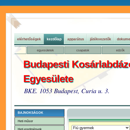
elérhetőségek
kezdőlap
apparátus
játékvezetők
dokume
egyesületek
csapatok
edzők
Budapesti Kosárlabdáz
Egyesülete
BKE. 1053 Budapest, Curia u. 3.
BAJNOKSÁGOK
Heti műsor
Heti eredmények