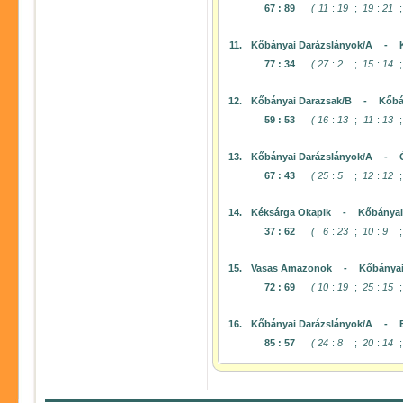
67
:
89
(
11
:
19
;
19
:
21
;
11.
Kőbányai Darázslányok/A
-
77
:
34
(
27
:
2
;
15
:
14
;
12.
Kőbányai Darazsak/B
-
Kőbá
59
:
53
(
16
:
13
;
11
:
13
;
13.
Kőbányai Darázslányok/A
-
67
:
43
(
25
:
5
;
12
:
12
;
14.
Kéksárga Okapik
-
Kőbányai
37
:
62
(
6
:
23
;
10
:
9
;
15.
Vasas Amazonok
-
Kőbányai
72
:
69
(
10
:
19
;
25
:
15
;
16.
Kőbányai Darázslányok/A
-
85
:
57
(
24
:
8
;
20
:
14
;